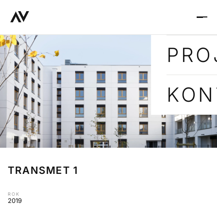
PRO
KON
TRANSMET 1
ROK
2019